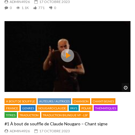
ADMIN4926
17 OCTOBRE 2023
0
1.1K
771
0
Reg
A BOUT DE SOUFFLE
AUTEURS / AUTRICES
CHANSON
CHANT-SIGNES
FRANCE
GENRES
NOUGARO CLAUDE
PAYS
POLAR
THÉMATIQUES
TITRES
TRADUCTION
TRADUCTION BILINGUE VF - LSF
#1 À bout de souffle de Claude Nougaro – Chant signe
ADMIN4926
17 OCTOBRE 2023