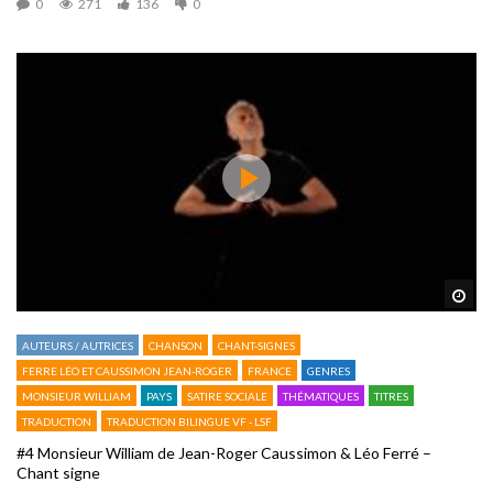
0
271
136
0
Reg
AUTEURS / AUTRICES
CHANSON
CHANT-SIGNES
FERRE LÉO ET CAUSSIMON JEAN-ROGER
FRANCE
GENRES
MONSIEUR WILLIAM
PAYS
SATIRE SOCIALE
THÉMATIQUES
TITRES
TRADUCTION
TRADUCTION BILINGUE VF - LSF
#4 Monsieur William de Jean-Roger Caussimon & Léo Ferré –
Chant signe