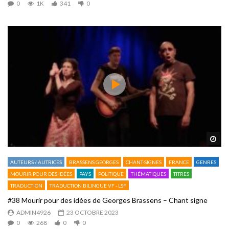
0
1K
341
0
Reg
AUTEURS / AUTRICES
BRASSENS GEORGES
CHANT-SIGNES
FRANCE
GENRES
MOURIR POUR DES IDÉES
PAYS
POLITIQUE
THÉMATIQUES
TITRES
TRADUCTION
TRADUCTION BILINGUE VF - LSF
#38 Mourir pour des idées de Georges Brassens – Chant signe
ADMIN4926
23 OCTOBRE 2023
0
268
0
0