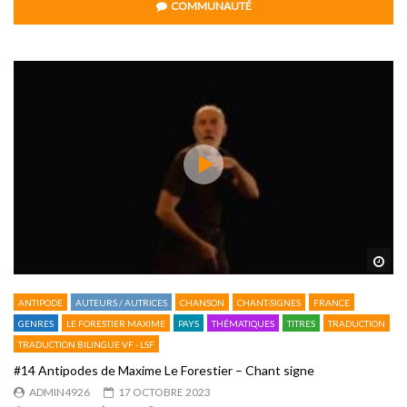
COMMUNAUTÉ
Reg
ANTIPODE
AUTEURS / AUTRICES
CHANSON
CHANT-SIGNES
FRANCE
GENRES
LE FORESTIER MAXIME
PAYS
THÉMATIQUES
TITRES
TRADUCTION
TRADUCTION BILINGUE VF - LSF
#14 Antipodes de Maxime Le Forestier – Chant signe
ADMIN4926
17 OCTOBRE 2023