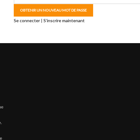
Se connecter
|
S’inscrire maintenant
ue
.
,
re