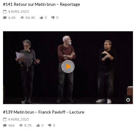
#141 Retour sur Matin brun – Reportage
4 AVRIL 2025
6.6K
86.4K
0
0
Re
#139 Matin brun – Franck Pavloff – Lecture
4 AVRIL 2025
466
8.7K
0
0