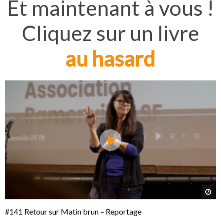
Et maintenant à vous !
Cliquez sur un livre
au hasard
rder plus tard
Re
#141 Retour sur Matin brun – Reportage