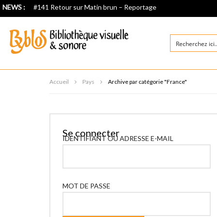
NEWS :
#141 Retour sur Matin brun – Reportage
Accueil
Pays
Archive par catégorie "France"
Se connecter
IDENTIFIANT OU ADRESSE E-MAIL
MOT DE PASSE