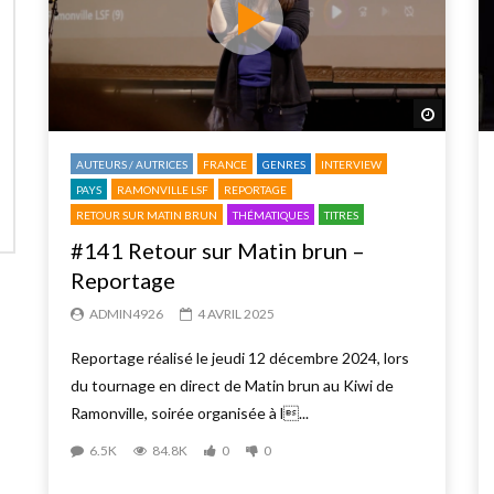
Regarder
AUTEURS / AUTRICES
FRANCE
GENRES
INTERVIEW
PAYS
RAMONVILLE LSF
REPORTAGE
RETOUR SUR MATIN BRUN
THÉMATIQUES
TITRES
#141 Retour sur Matin brun –
Reportage
ADMIN4926
4 AVRIL 2025
Reportage réalisé le jeudi 12 décembre 2024, lors
du tournage en direct de Matin brun au Kiwi de
Ramonville, soirée organisée à l...
6.5K
84.8K
0
0