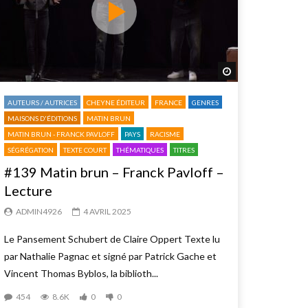
 plus tard
Regarder plus tard
AUTEURS / AUTRICES
CHEYNE ÉDITEUR
FRANCE
GENRES
MAISONS D'ÉDITIONS
MATIN BRUN
MATIN BRUN - FRANCK PAVLOFF
PAYS
RACISME
SÉGRÉGATION
TEXTE COURT
THÉMATIQUES
TITRES
#139 Matin brun – Franck Pavloff –
Lecture
ADMIN4926
4 AVRIL 2025
Le Pansement Schubert de Claire Oppert Texte lu
par Nathalie Pagnac et signé par Patrick Gache et
Vincent Thomas Byblos, la biblioth...
454
8.6K
0
0