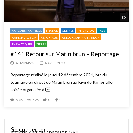
Reg
AUTEURS / AUTRICES
FRANCE
GENRES
INTERVIEW
PAYS
RAMONVILLE LSF
REPORTAGE
RETOUR SUR MATIN BRUN
THÉMATIQUES
TITRES
#141 Retour sur Matin brun – Reportage
ADMIN4926
4 AVRIL 2025
Reportage réalisé le jeudi 12 décembre 2024, lors du
tournage en direct de Matin brun au Kiwi de Ramonville,
soirée organisée à l...
6.7K
89K
0
0
Se connecter
IDENTIFIANT OU ADRESSE E-MAIL