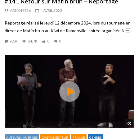
#141 Retour sur Matin brun – Reportage
ADMIN4926
4 AVRIL 2025
Reportage réalisé le jeudi 12 décembre 2024, lors du tournage en
direct de Matin brun au Kiwi de Ramonville, soirée organisée à l...
6.5K
84.7K
0
0
Reg
AUTEURS / AUTRICES
CHEYNE ÉDITEUR
FRANCE
GENRES