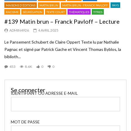
MAISONS D'ÉDITIONS
MATIN BRUN
MATIN BRUN - FRANCK PAVLOFF
PAYS
RACISME
SÉGRÉGATION
TEXTE COURT
THÉMATIQUES
TITRES
#139 Matin brun – Franck Pavloff – Lecture
ADMIN4926
4 AVRIL 2025
Le Pansement Schubert de Claire Oppert Texte lu par Nathalie
Pagnac et signé par Patrick Gache et Vincent Thomas Byblos, la
biblioth...
453
8.6K
0
0
Se connecter
IDENTIFIANT OU ADRESSE E-MAIL
MOT DE PASSE