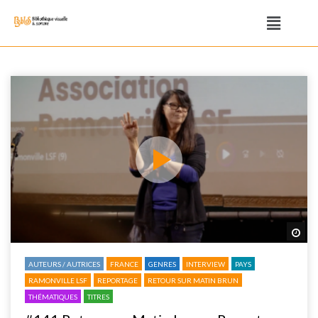
Reg
AUTEURS / AUTRICES
FRANCE
GENRES
INTERVIEW
PAYS
RAMONVILLE LSF
REPORTAGE
RETOUR SUR MATIN BRUN
THÉMATIQUES
TITRES