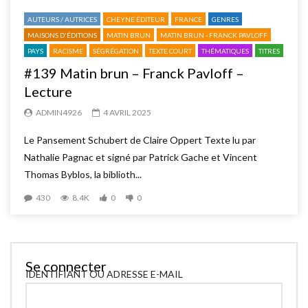
AUTEURS / AUTRICES
CHEYNE ÉDITEUR
FRANCE
GENRES
MAISONS D'ÉDITIONS
MATIN BRUN
MATIN BRUN - FRANCK PAVLOFF
PAYS
RACISME
SÉGRÉGATION
TEXTE COURT
THÉMATIQUES
TITRES
#139 Matin brun – Franck Pavloff –
Lecture
ADMIN4926
4 AVRIL 2025
Le Pansement Schubert de Claire Oppert Texte lu par
Nathalie Pagnac et signé par Patrick Gache et Vincent
Thomas Byblos, la biblioth...
430
8.4K
0
0
Se connecter
IDENTIFIANT OU ADRESSE E-MAIL