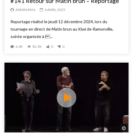
#141 Retour sur Matin brun – Reportage
ADMIN4926
4 AVRIL 2025
Reportage réalisé le jeudi 12 décembre 2024, lors du
tournage en direct de Matin brun au Kiwi de Ramonville,
soirée organisée à l...
6.4K
82.3K
0
0
Reg