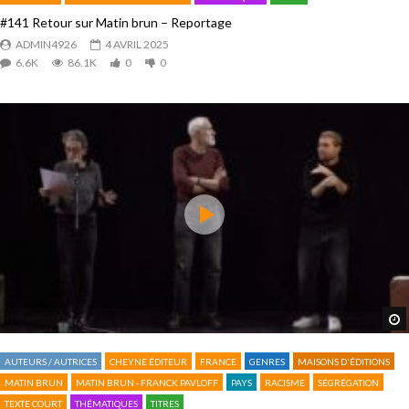
#141 Retour sur Matin brun – Reportage
ADMIN4926
4 AVRIL 2025
6.6K
86.1K
0
0
AUTEURS / AUTRICES
CHEYNE ÉDITEUR
FRANCE
GENRES
MAISONS D'ÉDITIONS
MATIN BRUN
MATIN BRUN - FRANCK PAVLOFF
PAYS
RACISME
SÉGRÉGATION
TEXTE COURT
THÉMATIQUES
TITRES