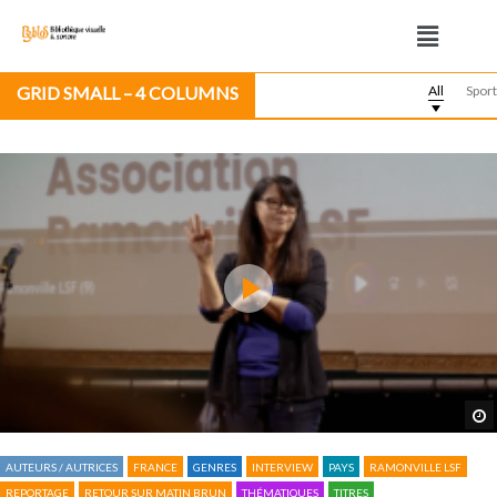
GRID SMALL – 4 COLUMNS
All
Sport
AUTEURS / AUTRICES
FRANCE
GENRES
INTERVIEW
PAYS
RAMONVILLE LSF
REPORTAGE
RETOUR SUR MATIN BRUN
THÉMATIQUES
TITRES