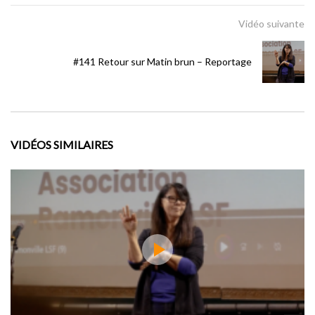
ADMIN4926
256
0
Vidéo suivante
#63 Le 16è Round de Rubin “Hurricane” Carter
01 – Lecture
#141 Retour sur Matin brun – Reportage
ADMIN4926
240
0
VIDÉOS SIMILAIRES