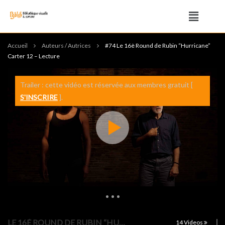
Accueil
Auteurs / Autrices
#74 Le 16è Round de Rubin “Hurricane”
Carter 12 – Lecture
Trailer : cette vidéo est réservée aux membres gratuit [
S'INSCRIRE
].
332 Views
0
0
LE 16È ROUND DE RUBIN “HURRICANE”
14 Videos