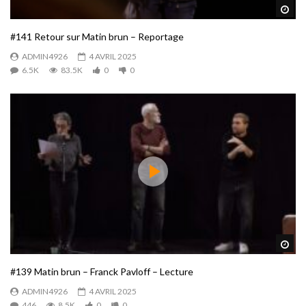
Reg
#141 Retour sur Matin brun – Reportage
ADMIN4926
4 AVRIL 2025
6.5K
83.5K
0
0
Reg
#139 Matin brun – Franck Pavloff – Lecture
ADMIN4926
4 AVRIL 2025
446
8.5K
0
0