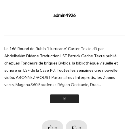
admin4926
#72 Le 16è Round de Rubin “Hurricane” Carter
10 – Lecture
ADMIN4926
275
0
#71 Le 16è Round de Rubin “Hurricane” Carter
Le 16è Round de Rubin “Hurricane” Carter Texte dit par
09 – Lecture
Abdelhakim Didane Traduction LSF Patrick Gache Texte publié
ADMIN4926
278
0
chez Les Fondeurs de briques Byblos, la bibliothèque visuelle et
sonore en LSF de la Cave Po’. Toutes les semaines une nouvelle
#70 Le 16è Round de Rubin “Hurricane” Carter
vidéo. ABONNEZ-VOUS ! Partenaires : Interpretis, les Zooms
08 – Lecture
verts, Magena’360 Soutiens : Région Occitanie, Drac...
ADMIN4926
250
0
Ce contenu est réservé aux membres du niveau
#69 Le 16è Round de Rubin “Hurricane” Carter
07 – Lecture
Gratuit uniquement.
ADMIN4926
292
0
ADHÉRER
0
0