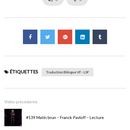
#68 Le 16è Round de Rubin “Hurricane” Carter
Déjà membre ?
06 – Lecture
CONNECTEZ-VOUS ICI
ADMIN4926
240
0
#67 Le 16è Round de Rubin “Hurricane” Carter
05 – Lecture
ADMIN4926
263
0
#66 Le 16è Round de Rubin “Hurricane” Carter
04 – Lecture
ÉTIQUETTES
Traduction Bilingue VF - LSF
ADMIN4926
236
0
#65 Le 16è Round de Rubin “Hurricane” Carter
03 – Lecture
Vidéo précédente
ADMIN4926
217
0
#139 Matin brun – Franck Pavloff – Lecture
#64 Le 16è Round de Rubin “Hurricane” Carter
02 – Lecture