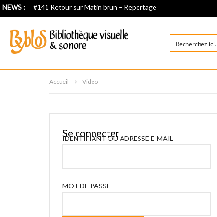
NEWS :
#141 Retour sur Matin brun – Reportage
Accueil
Vidéo
Se connecter
IDENTIFIANT OU ADRESSE E-MAIL
MOT DE PASSE