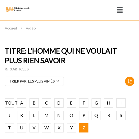
Accueil
Vidéo
TITRE: L’HOMME QUI NE VOULAIT
PLUS RIEN SAVOIR
0 ARTICLES
TRIER PAR:
LES PLUS AIMÉS
TOUT
A
B
C
D
E
F
G
H
I
J
K
L
M
N
O
P
Q
R
S
T
U
V
W
X
Y
Z