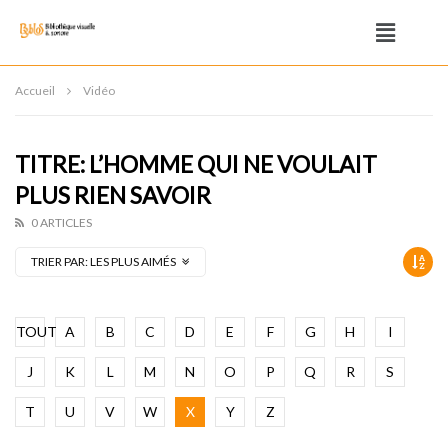
Accueil
Vidéo
TITRE: L’HOMME QUI NE VOULAIT
PLUS RIEN SAVOIR
0 ARTICLES
TRIER PAR:
LES PLUS AIMÉS
TOUT
A
B
C
D
E
F
G
H
I
J
K
L
M
N
O
P
Q
R
S
T
U
V
W
X
Y
Z