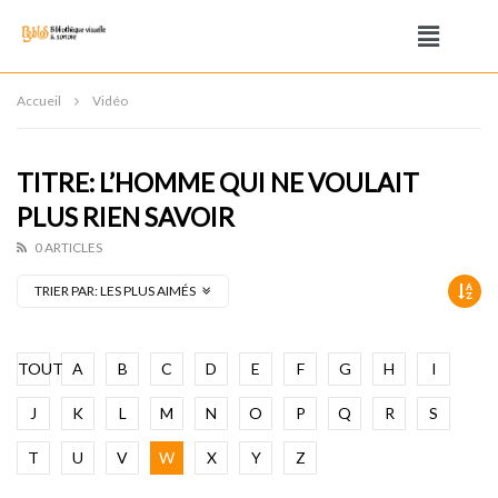
Accueil
Vidéo
TITRE: L’HOMME QUI NE VOULAIT
PLUS RIEN SAVOIR
0 ARTICLES
TRIER PAR:
LES PLUS AIMÉS
TOUT
A
B
C
D
E
F
G
H
I
J
K
L
M
N
O
P
Q
R
S
T
U
V
W
X
Y
Z