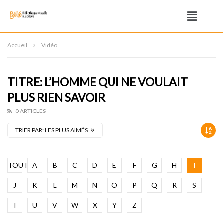
Accueil
Vidéo
TITRE: L’HOMME QUI NE VOULAIT
PLUS RIEN SAVOIR
0 ARTICLES
TRIER PAR:
LES PLUS AIMÉS
TOUT
A
B
C
D
E
F
G
H
I
J
K
L
M
N
O
P
Q
R
S
T
U
V
W
X
Y
Z