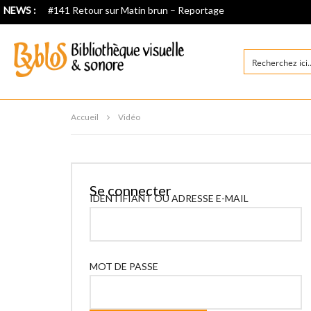
NEWS :
#141 Retour sur Matin brun – Reportage
Accueil
Vidéo
Se connecter
IDENTIFIANT OU ADRESSE E-MAIL
MOT DE PASSE