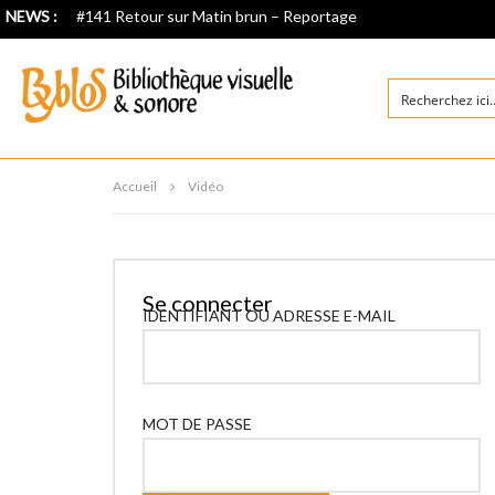
NEWS :
#141 Retour sur Matin brun – Reportage
Accueil
Vidéo
Se connecter
IDENTIFIANT OU ADRESSE E-MAIL
MOT DE PASSE