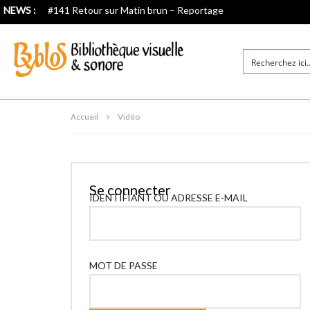
NEWS :
#141 Retour sur Matin brun – Reportage
Accueil
Vidéo
Se connecter
IDENTIFIANT OU ADRESSE E-MAIL
MOT DE PASSE