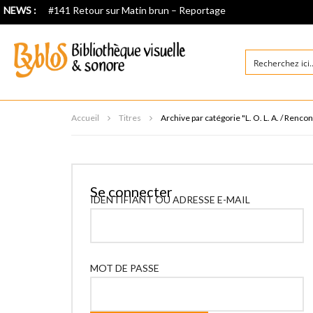
NEWS :
#141 Retour sur Matin brun – Reportage
Accueil
Titres
Archive par catégorie "L. O. L. A. / Renco
Se connecter
IDENTIFIANT OU ADRESSE E-MAIL
MOT DE PASSE