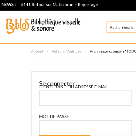
NEWS :
#141 Retour sur Matin brun – Reportage
Accueil
Auteurs / Autrices
Archive par catégorie "TO
Se connecter
IDENTIFIANT OU ADRESSE E-MAIL
MOT DE PASSE