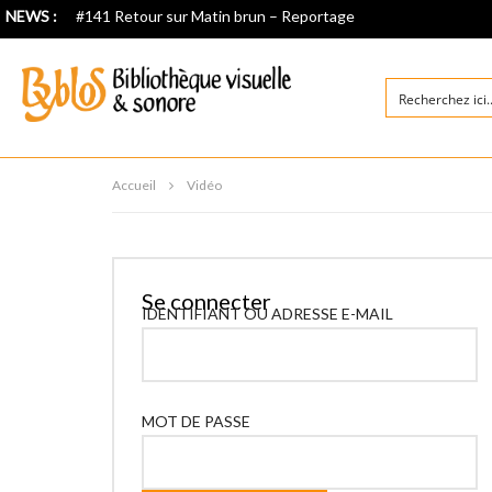
NEWS :
#141 Retour sur Matin brun – Reportage
Accueil
Vidéo
Se connecter
IDENTIFIANT OU ADRESSE E-MAIL
MOT DE PASSE