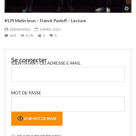
Reg
#139 Matin brun – Franck Pavloff – Lecture
ADMIN4926
4 AVRIL 2025
464
8.7K
0
0
Se connecter
IDENTIFIANT OU ADRESSE E-MAIL
MOT DE PASSE
VOIR MOT DE PASSE