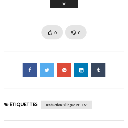
Ce contenu est réservé aux membres du niveau
Gratuit uniquement.
ADHÉRER
0
0
Déjà membre ?
CONNECTEZ-VOUS ICI
ÉTIQUETTES
Traduction Bilingue VF - LSF