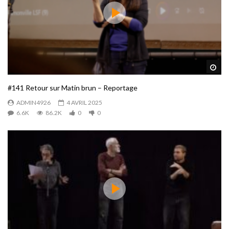
Reg
#141 Retour sur Matin brun – Reportage
ADMIN4926
4 AVRIL 2025
6.6K
86.2K
0
0