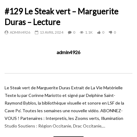
Auto Suivant
0 Commentaires
#129 Le Steak vert – Marguerite
Regarder plus tard
Duras – Lecture
#141 Retour sur Matin brun – Reportage
#139 Matin brun – Franck
ADMIN4926
13 AVRIL 2024
0
1.1K
0
0
Lecture
ADMIN4926
4 AVRIL 2025
ADMIN4926
4 AVRIL
6.6K
86.2K
0
0
464
8.7K
0
admin4926
Le Steak vert de Marguerite Duras Extrait de La Vie Matérielle
Texte lu par Corinne Mariotto et signé par Delphine Saint-
Raymond Byblos, la bibliothèque visuelle et sonore en LSF de la
Cave Po’. Toutes les semaines une nouvelle vidéo. ABONNEZ-
VOUS ! Partenaires : Interpretis, les Zooms verts, Illumination
Studio Soutiens : Région Occitanie, Drac Occitanie,...