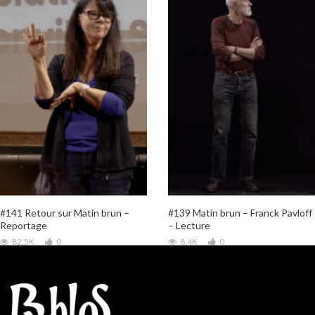
#141 Retour sur Matin brun –
#139 Matin brun – Franck Pavloff
Reportage
– Lecture
82.5K
0
8.4K
0