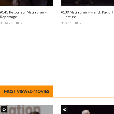
#141 Retour sur Matin brun –
#139 Matin brun – Franck Pavloff
Reportage
– Lecture
82.5K
0
8.4K
0
MOST VIEWED MOVIES
Regarder plus tard
Regarder plus tard