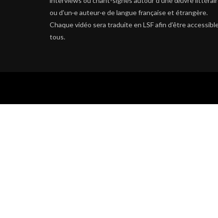
interviews ou chant-signes autour d’une œuvre littérai
ou d’un·e auteur·e de langue française et étrangère.
Chaque vidéo sera traduite en LSF afin d’être accessible
tous.