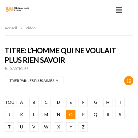
Accueil
Vidéo
TITRE: L’HOMME QUI NE VOULAIT
PLUS RIEN SAVOIR
0 ARTICLES
TRIER PAR:
LES PLUS AIMÉS
TOUT
A
B
C
D
E
F
G
H
I
J
K
L
M
N
O
P
Q
R
S
T
U
V
W
X
Y
Z