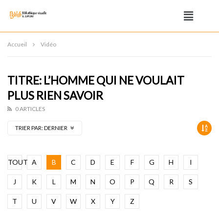
Accueil
Vidéo
TITRE: L’HOMME QUI NE VOULAIT
PLUS RIEN SAVOIR
0 ARTICLES
TRIER PAR:
DERNIER
TOUT
A
B
C
D
E
F
G
H
I
J
K
L
M
N
O
P
Q
R
S
T
U
V
W
X
Y
Z