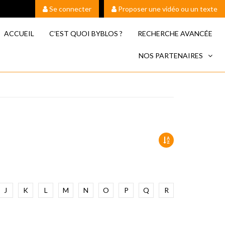
Se connecter
Proposer une vidéo ou un texte
ACCUEIL
C’EST QUOI BYBLOS ?
RECHERCHE AVANCÉE
NOS PARTENAIRES
J
K
L
M
N
O
P
Q
R