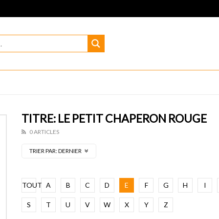
TITRE: LE PETIT CHAPERON ROUGE
0 ARTICLES
TRIER PAR:
DERNIER
TOUT
A
B
C
D
E
F
G
H
I
S
T
U
V
W
X
Y
Z