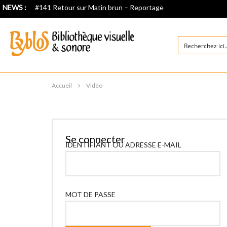
NEWS :
#141 Retour sur Matin brun – Reportage
Accueil
Vidéo
Se connecter
IDENTIFIANT OU ADRESSE E-MAIL
MOT DE PASSE