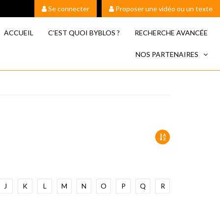
Se connecter
Proposer une vidéo ou un texte
ACCUEIL
C’EST QUOI BYBLOS ?
RECHERCHE AVANCÉE
NOS PARTENAIRES
J
K
L
M
N
O
P
Q
R