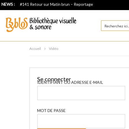
NEWS :
#141 Retour sur Matin brun – Reportage
Accueil
Vidéo
Se connecter
IDENTIFIANT OU ADRESSE E-MAIL
MOT DE PASSE