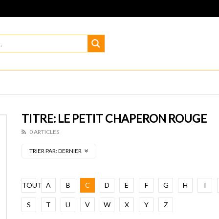
TITRE: LE PETIT CHAPERON ROUGE
0 ARTICLES
TRIER PAR:
DERNIER
TOUT
A
B
C
D
E
F
G
H
I
S
T
U
V
W
X
Y
Z