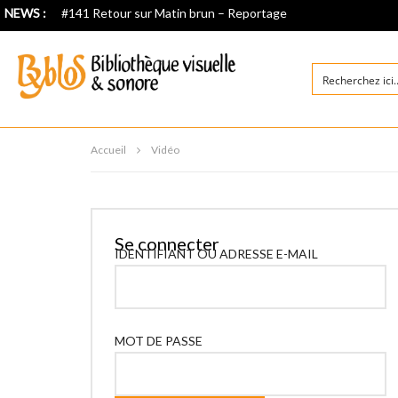
NEWS :
#141 Retour sur Matin brun – Reportage
Accueil
Vidéo
Se connecter
IDENTIFIANT OU ADRESSE E-MAIL
MOT DE PASSE