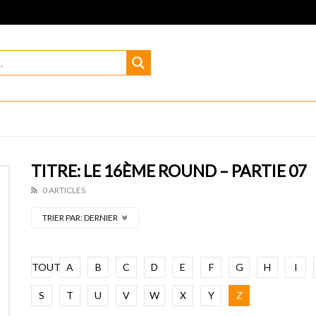
TITRE: LE 16ÈME ROUND – PARTIE 07
0 ARTICLES
TRIER PAR:
DERNIER
TOUT
A
B
C
D
E
F
G
H
I
S
T
U
V
W
X
Y
Z