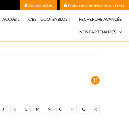
Se connecter
Proposer une vidéo ou un texte
ACCUEIL
C’EST QUOI BYBLOS ?
RECHERCHE AVANCÉE
NOS PARTENAIRES
J
K
L
M
N
O
P
Q
R