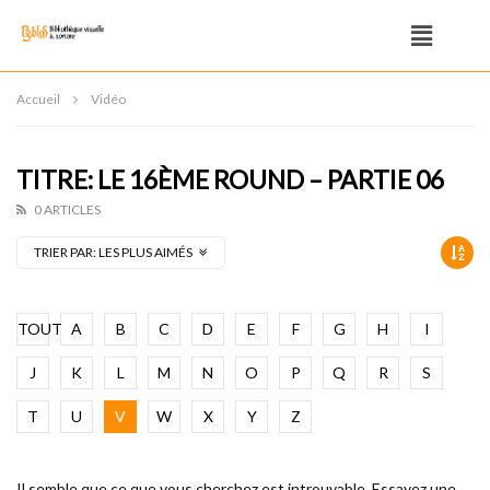
Accueil
Vidéo
TITRE: LE 16ÈME ROUND – PARTIE 06
0 ARTICLES
TRIER PAR:
LES PLUS AIMÉS
TOUT
A
B
C
D
E
F
G
H
I
J
K
L
M
N
O
P
Q
R
S
T
U
V
W
X
Y
Z
Il semble que ce que vous cherchez est introuvable. Essayez une