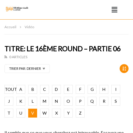
Accueil
Vidéo
TITRE: LE 16ÈME ROUND – PARTIE 06
0 ARTICLES
TRIER PAR:
DERNIER
TOUT
A
B
C
D
E
F
G
H
I
J
K
L
M
N
O
P
Q
R
S
T
U
V
W
X
Y
Z
Il semble que ce que vous cherchez est introuvable. Essayez une