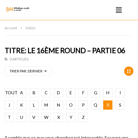
Accueil
Vidéo
TITRE: LE 16ÈME ROUND – PARTIE 06
0 ARTICLES
TRIER PAR:
DERNIER
TOUT
A
B
C
D
E
F
G
H
I
J
K
L
M
N
O
P
Q
R
S
T
U
V
W
X
Y
Z
Il semble que ce que vous cherchez est introuvable. Essayez une