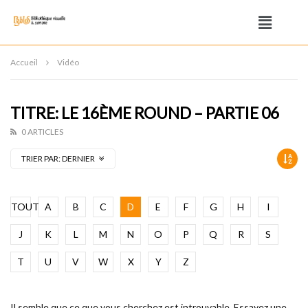
Accueil
Vidéo
TITRE: LE 16ÈME ROUND – PARTIE 06
0 ARTICLES
TRIER PAR:
DERNIER
TOUT
A
B
C
D
E
F
G
H
I
J
K
L
M
N
O
P
Q
R
S
T
U
V
W
X
Y
Z
Il semble que ce que vous cherchez est introuvable. Essayez une