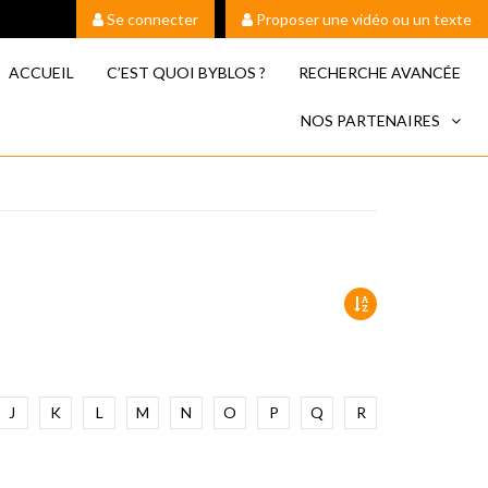
Se connecter
Proposer une vidéo ou un texte
ACCUEIL
C’EST QUOI BYBLOS ?
RECHERCHE AVANCÉE
NOS PARTENAIRES
J
K
L
M
N
O
P
Q
R