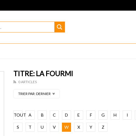
TITRE: LA FOURMI
0 ARTICLES
TRIER PAR:
DERNIER
TOUT
A
B
C
D
E
F
G
H
I
S
T
U
V
W
X
Y
Z