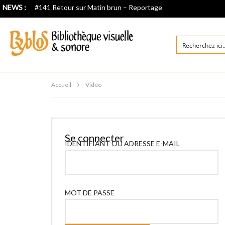
NEWS :
#141 Retour sur Matin brun – Reportage
Accueil
Vidéo
Se connecter
IDENTIFIANT OU ADRESSE E-MAIL
MOT DE PASSE