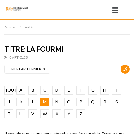
Accueil
Vidéo
TITRE: LA FOURMI
0 ARTICLES
TRIER PAR:
DERNIER
TOUT
A
B
C
D
E
F
G
H
I
J
K
L
M
N
O
P
Q
R
S
T
U
V
W
X
Y
Z
Il semble que ce que vous cherchez est introuvable. Essayez une