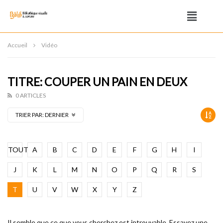
Accueil
Vidéo
TITRE: COUPER UN PAIN EN DEUX
0 ARTICLES
TRIER PAR:
DERNIER
TOUT
A
B
C
D
E
F
G
H
I
J
K
L
M
N
O
P
Q
R
S
T
U
V
W
X
Y
Z
Il semble que ce que vous cherchez est introuvable. Essayez une