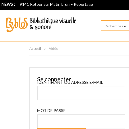
NEWS :
#141 Retour sur Matin brun – Reportage
Accueil
Vidéo
Se connecter
IDENTIFIANT OU ADRESSE E-MAIL
MOT DE PASSE