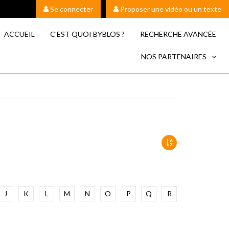
Se connecter
Proposer une vidéo ou un texte
ACCUEIL
C’EST QUOI BYBLOS ?
RECHERCHE AVANCÉE
NOS PARTENAIRES
J
K
L
M
N
O
P
Q
R