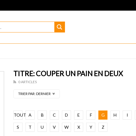
TITRE: COUPER UN PAIN EN DEUX
0 ARTICLES
TRIER PAR:
DERNIER
TOUT
A
B
C
D
E
F
G
H
I
S
T
U
V
W
X
Y
Z