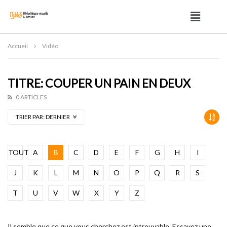
Accueil
Vidéo
TITRE: COUPER UN PAIN EN DEUX
0 ARTICLES
TRIER PAR:
DERNIER
TOUT
A
B
C
D
E
F
G
H
I
J
K
L
M
N
O
P
Q
R
S
T
U
V
W
X
Y
Z
Il semble que ce que vous cherchez est introuvable. Essayez une