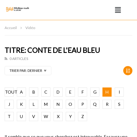
Accueil
Vidéo
TITRE: CONTE DE L'EAU BLEU
0 ARTICLES
TRIER PAR:
DERNIER
TOUT
A
B
C
D
E
F
G
H
I
J
K
L
M
N
O
P
Q
R
S
T
U
V
W
X
Y
Z
Il semble que ce que vous cherchez est introuvable. Essayez une