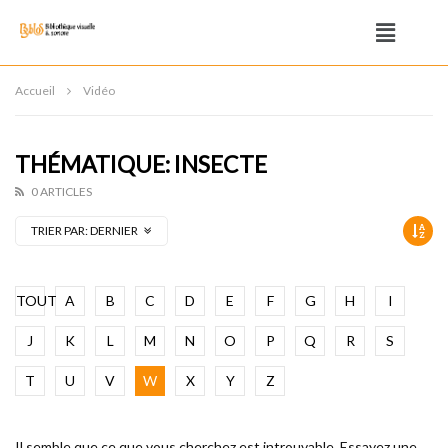
Accueil
Vidéo
THÉMATIQUE: INSECTE
0 ARTICLES
TRIER PAR:
DERNIER
TOUT
A
B
C
D
E
F
G
H
I
J
K
L
M
N
O
P
Q
R
S
T
U
V
W
X
Y
Z
Il semble que ce que vous cherchez est introuvable. Essayez une