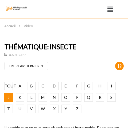
Accueil
Vidéo
THÉMATIQUE: INSECTE
0 ARTICLES
TRIER PAR:
DERNIER
TOUT
A
B
C
D
E
F
G
H
I
J
K
L
M
N
O
P
Q
R
S
T
U
V
W
X
Y
Z
Il semble que ce que vous cherchez est introuvable. Essayez une