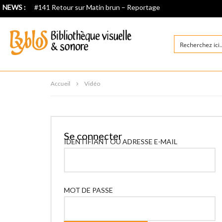
NEWS :
#141 Retour sur Matin brun – Reportage
Accueil
Vidéo
Se connecter
IDENTIFIANT OU ADRESSE E-MAIL
MOT DE PASSE