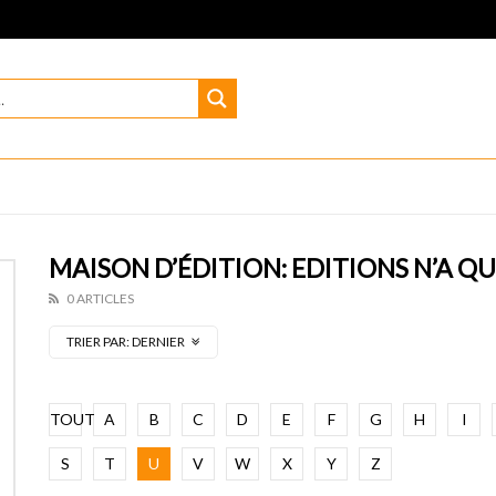
MAISON D’ÉDITION: EDITIONS N’A Q
0 ARTICLES
TRIER PAR:
DERNIER
TOUT
A
B
C
D
E
F
G
H
I
S
T
U
V
W
X
Y
Z