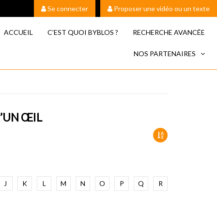
Se connecter
Proposer une vidéo ou un texte
ACCUEIL
C’EST QUOI BYBLOS ?
RECHERCHE AVANCÉE
NOS PARTENAIRES
U’UN ŒIL
J
K
L
M
N
O
P
Q
R