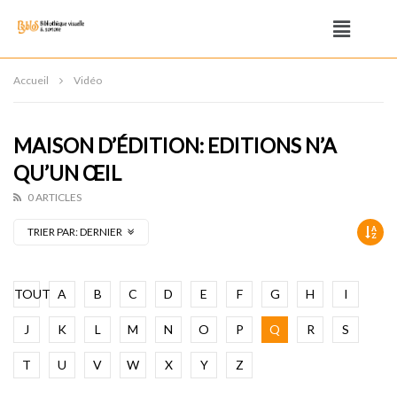
Accueil
Vidéo
MAISON D’ÉDITION: EDITIONS N’A
QU’UN ŒIL
0 ARTICLES
TRIER PAR:
DERNIER
TOUT
A
B
C
D
E
F
G
H
I
J
K
L
M
N
O
P
Q
R
S
T
U
V
W
X
Y
Z