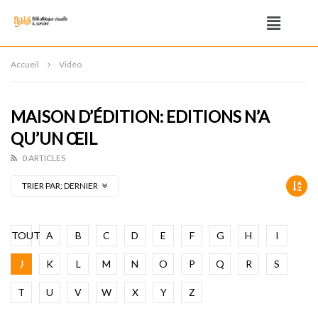
Accueil
Vidéo
MAISON D’ÉDITION: EDITIONS N’A
QU’UN ŒIL
0 ARTICLES
TRIER PAR:
DERNIER
TOUT
A
B
C
D
E
F
G
H
I
J
K
L
M
N
O
P
Q
R
S
T
U
V
W
X
Y
Z