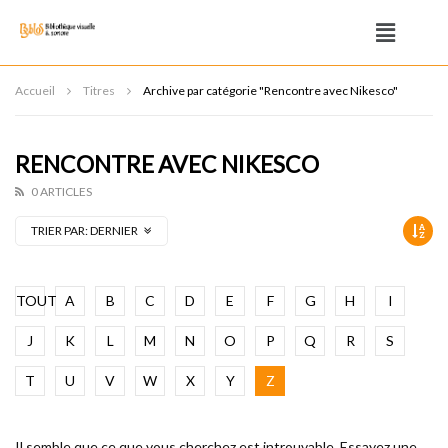
Accueil
Titres
Archive par catégorie "Rencontre avec Nikesco"
RENCONTRE AVEC NIKESCO
0 ARTICLES
TRIER PAR:
DERNIER
TOUT
A
B
C
D
E
F
G
H
I
J
K
L
M
N
O
P
Q
R
S
T
U
V
W
X
Y
Z
Il semble que ce que vous cherchez est introuvable. Essayez une