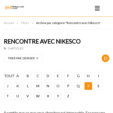
Accueil
Titres
Archive par catégorie "Rencontre avec Nikesco"
RENCONTRE AVEC NIKESCO
0 ARTICLES
TRIER PAR:
DERNIER
TOUT
A
B
C
D
E
F
G
H
I
J
K
L
M
N
O
P
Q
R
S
T
U
V
W
X
Y
Z
Il semble que ce que vous cherchez est introuvable. Essayez une