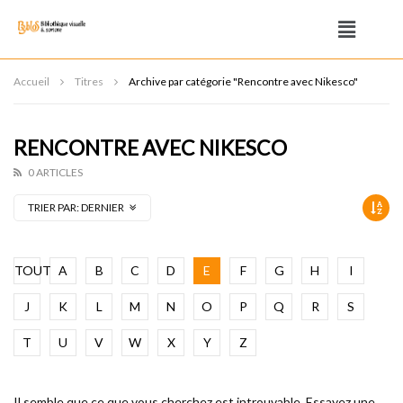
Accueil
Titres
Archive par catégorie "Rencontre avec Nikesco"
RENCONTRE AVEC NIKESCO
0 ARTICLES
TRIER PAR:
DERNIER
TOUT
A
B
C
D
E
F
G
H
I
J
K
L
M
N
O
P
Q
R
S
T
U
V
W
X
Y
Z
Il semble que ce que vous cherchez est introuvable. Essayez une