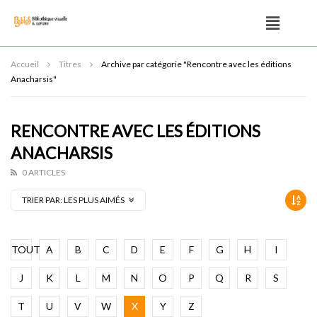
Accueil
Titres
Archive par catégorie "Rencontre avec les éditions
Anacharsis"
RENCONTRE AVEC LES ÉDITIONS
ANACHARSIS
0 ARTICLES
TRIER PAR:
LES PLUS AIMÉS
TOUT
A
B
C
D
E
F
G
H
I
J
K
L
M
N
O
P
Q
R
S
T
U
V
W
X
Y
Z