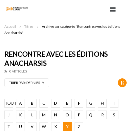
Accueil
Titres
Archive par catégorie "Rencontre avec les éditions
Anacharsis"
RENCONTRE AVEC LES ÉDITIONS
ANACHARSIS
0 ARTICLES
TRIER PAR:
DERNIER
TOUT
A
B
C
D
E
F
G
H
I
J
K
L
M
N
O
P
Q
R
S
T
U
V
W
X
Y
Z