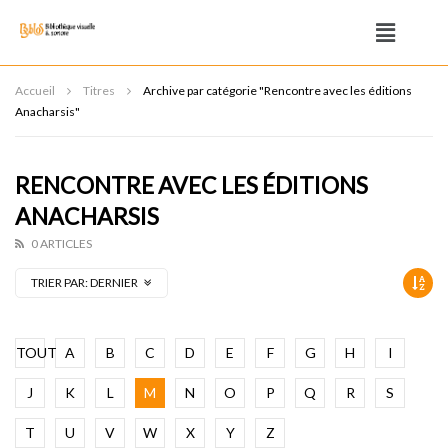
Accueil
Titres
Archive par catégorie "Rencontre avec les éditions
Anacharsis"
RENCONTRE AVEC LES ÉDITIONS
ANACHARSIS
0 ARTICLES
TRIER PAR:
DERNIER
TOUT
A
B
C
D
E
F
G
H
I
J
K
L
M
N
O
P
Q
R
S
T
U
V
W
X
Y
Z