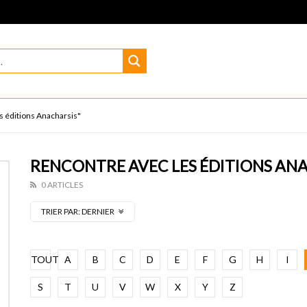
s éditions Anacharsis"
RENCONTRE AVEC LES ÉDITIONS AN
0 ARTICLES
TRIER PAR:
DERNIER
TOUT
A
B
C
D
E
F
G
H
I
S
T
U
V
W
X
Y
Z