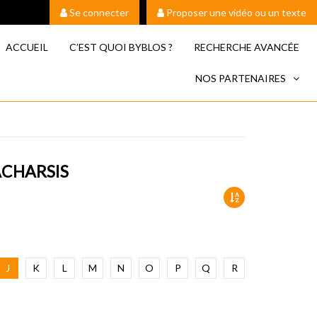
Se connecter
Proposer une vidéo ou un texte
ACCUEIL
C’EST QUOI BYBLOS ?
RECHERCHE AVANCÉE
NOS PARTENAIRES
ACHARSIS
J
K
L
M
N
O
P
Q
R